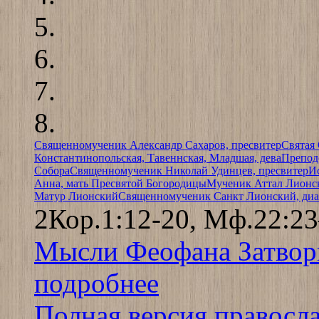
Священномученик Александр Сахаров, пресвитер
Святая
Константинопольская, Тавеннская, Младшая, дева
Препод
Собора
Священномученик Николай Удинцев, пресвитер
И
Анна, мать Пресвятой Богородицы
Мученик Аттал Лионс
Матур Лионский
Священномученик Санкт Лионский, диа
2Кор.1:12-20, Мф.22:23
Мысли Феофана Затвор
подробнее
Полная версия правосл