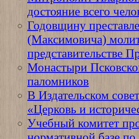
достояние всего чело
Годовщину преставле
(Максимовича) молит
представительстве П
Монастыри Псковско
паломников
В Издательском сове
«Церковь и историче
Учебный комитет про
нормативной базе по