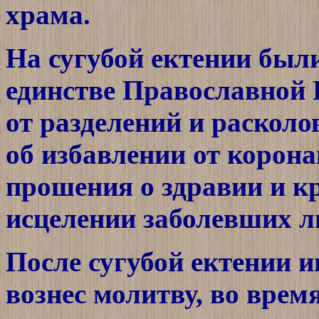
храма.
На сугубой ектении был
единстве Православной 
от разделений и раскол
об избавлении от корон
прошения о здравии и кр
исцелении заболевших л
После сугубой ектении 
вознес молитву, во врем