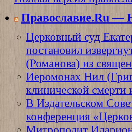
Православие.Ru — 
Церковный суд Екате
постановил извергну
(Романова) из священ
Иеромонах Нил (Григо
клинической смерти 
В Издательском Сове
конференция «Церков
Митрополит Иларион