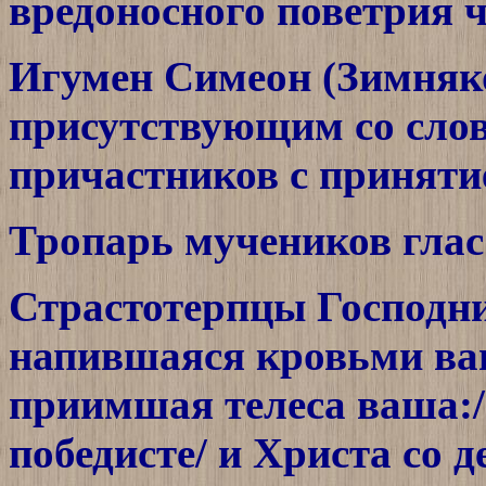
вредоносного поветрия 
Игумен Симеон (Зимняко
присутствующим со слов
причастников с принят
Тропарь мучеников глас
Страстотерпцы Господни
напившаяся кровьми ваш
приимшая телеса ваша:/ 
победисте/ и Христа со 